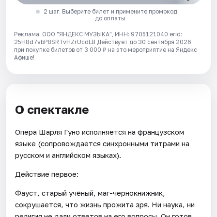
2 шаг. Выберите билет и примените промокод
до оплаты
Реклама. ООО "ЯНДЕКС МУЗЫКА", ИНН: 9705121040 erid:
25H8d7vbP8SRTvHZrUcdLB
Действует до 30 сентября 2026
при покупке билетов от 3 000 ₽ на это мероприятие на Яндекс
Афише!
О спектакле
Опера Шарля Гуно исполняется на французском
языке (сопровождается синхронными титрами на
русском и английском языках).
Действие первое:
Фауст, старый учёный, маг-чернокнижник,
сокрушается, что жизнь прожита зря. Ни наука, ни
религия не дали ответов на его вопросы. Он готов