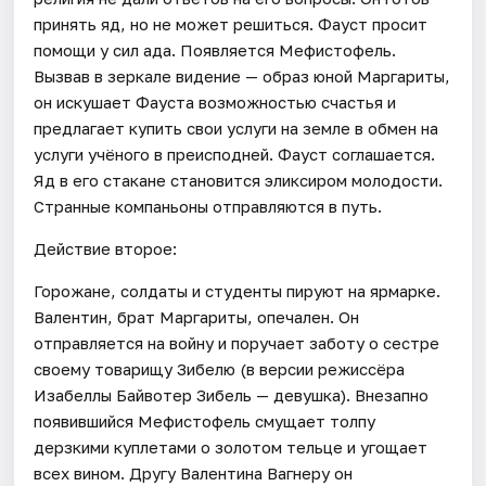
принять яд, но не может решиться. Фауст просит
помощи у сил ада. Появляется Мефистофель.
Вызвав в зеркале видение — образ юной Маргариты,
он искушает Фауста возможностью счастья и
предлагает купить свои услуги на земле в обмен на
услуги учёного в преисподней. Фауст соглашается.
Яд в его стакане становится эликсиром молодости.
Странные компаньоны отправляются в путь.
Действие второе:
Горожане, солдаты и студенты пируют на ярмарке.
Валентин, брат Маргариты, опечален. Он
отправляется на войну и поручает заботу о сестре
своему товарищу Зибелю (в версии режиссёра
Изабеллы Байвотер Зибель — девушка). Внезапно
появившийся Мефистофель смущает толпу
дерзкими куплетами о золотом тельце и угощает
всех вином. Другу Валентина Вагнеру он