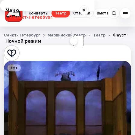
Меню
×
Концерты
Театр
Стендап
Выставки
Квест
Санкт-Петербург
Концерты
Санкт-Петербург
Мариинский театр
Театр
Фауст
Ночной режим
☀
☾
Театр
Стендап
12+
Выставки
Квесты
Экскурсии
Спорт
События