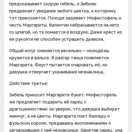
предсказывает скорую гибель, а Зибелю
предрекает увядание любого цветка, к которому
тот прикоснется. Походя задевает Мефистофель и
честь Маргариты. Валентин набрасывается на него
со шпагой, но та ломается в воздухе. Даже крест из
ее рукояти не способен устрашить дьявола.
Общий испуг сменяется весельем — молодёжь
кружится в вальсе. В разгар танца появляется
Маргарита. Фауст пытается очаровать её, но
девушка отвергает ухаживания незнакомца.
Действие третье:
Зибель приносит Маргарите букет. Мефистофель
же предлагает подарить ей ларец с
драгоценностями: он уверен, что девушка выберет
жемчуг, а не цветы. Маргарита поет балладу о
фульском короле, предаваясь воспоминаниям о
заговорившем с ней незнакомце. Заметив ларец, она