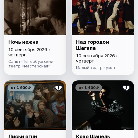
Ночь нежна
Над городом
Шагала
10 сентября 2026 •
четверг
10 сентября 2026 •
четверг
Санкт-Петербургский
театр «Мастерская»
Малый театр кукол
от 1 900 ₽
от 1 400 ₽
Лисьи огни
Коко Шанель