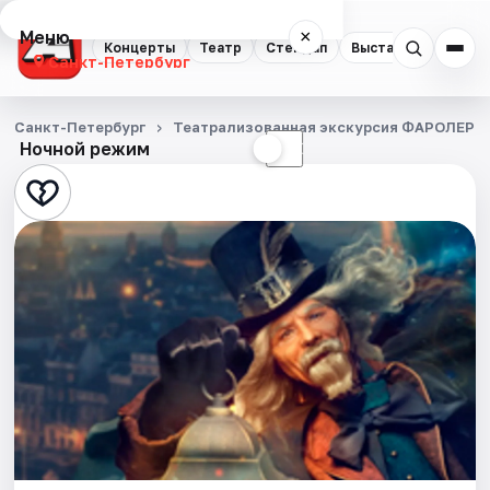
Меню
×
Концерты
Театр
Стендап
Выставки
Квест
Санкт-Петербург
Концерты
Санкт-Петербург
Театрализованная экскурсия ФАРОЛЕРО
Ночной режим
☀
☾
Театр
Стендап
Выставки
Квесты
Экскурсии
Спорт
События