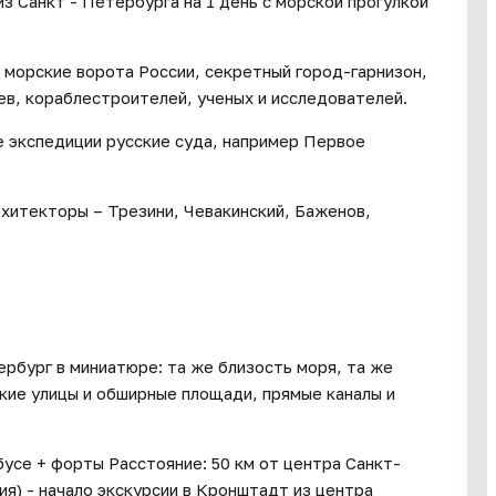
з Санкт - Петербурга на 1 день с морской прогулкой
 морские ворота России, секретный город-гарнизон,
ев, кораблестроителей, ученых и исследователей.
 экспедиции русские суда, например Первое
хитекторы – Трезини, Чевакинский, Баженов,
рбург в миниатюре: та же близость моря, та же
окие улицы и обширные площади, прямые каналы и
усе + форты Расстояние: 50 км от центра Санкт-
ния) - начало экскурсии в Кронштадт из центра