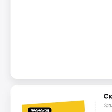
Города
Площадки
Артисты
Рейтинги
Ск
П
ПРОМОКОД