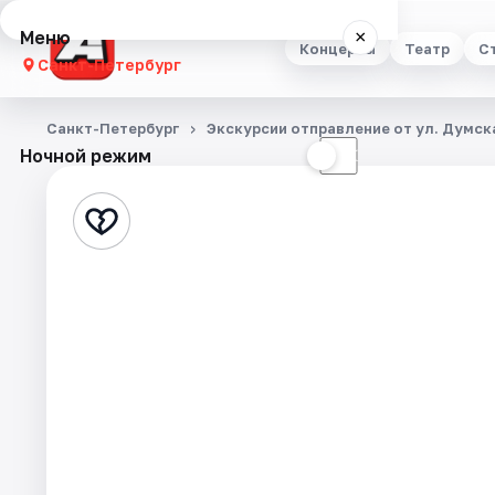
Меню
×
Концерты
Театр
С
Санкт-Петербург
Концерты
Санкт-Петербург
Экскурсии отправление от ул. Думска
Ночной режим
☀
☾
Театр
Стендап
Выставки
Квесты
Экскурсии
Спорт
События