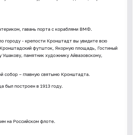
териком, гавань порта с кораблями ВМФ.
по городу - крепости Кронштадт вы увидите всю
 Кронштадский футшток, Якорную площадь, Гостиный
у Ушакову, памятник художнику Айвазовскому,
й собор – главную святыню Кронштадта.
а был построен в 1913 году.
шим на Российском флоте.