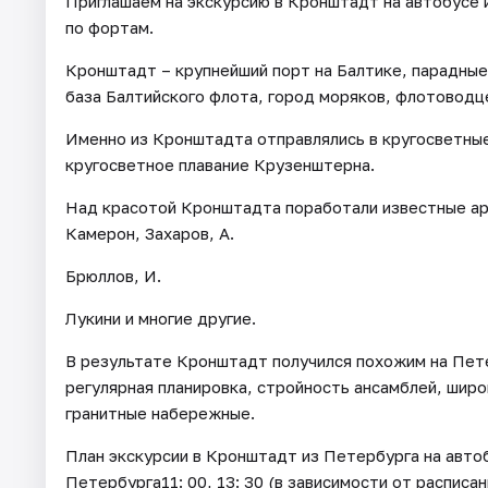
Приглашаем на экскурсию в Кронштадт на автобусе и
по фортам.
Кронштадт – крупнейший порт на Балтике, парадные
база Балтийского флота, город моряков, флотоводц
Именно из Кронштадта отправлялись в кругосветные
кругосветное плавание Крузенштерна.
Над красотой Кронштадта поработали известные ар
Камерон, Захаров, А.
Брюллов, И.
Лукини и многие другие.
В результате Кронштадт получился похожим на Пете
регулярная планировка, стройность ансамблей, шир
гранитные набережные.
План экскурсии в Кронштадт из Петербурга на автоб
Петербурга11: 00, 13: 30 (в зависимости от расписа