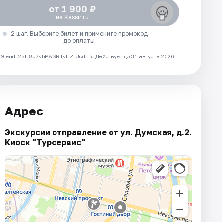
от 1 900 ₽
на Kassir.ru
2 шаг. Выберите билет и примените промокод
до оплаты
 erid: 25H8d7vbP8SRTvHZrUcdLB.
Действует до 31 августа 2026
Адрес
Экскурсии отправление от ул. Думская, д.2.
Киоск "Турсервис"