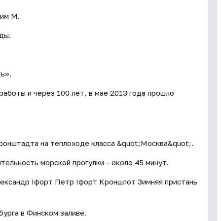
 им М.
ды.
ь».
аботы и через 100 лет, в мае 2013 года прошло
ронштадта на теплоходе класса &quot;Москва&quot;.
ельность морской прогулки - около 45 минут.
ександр Iфорт Петр Iфорт Кроншлот Зимняя пристань
урга в Финском заливе.