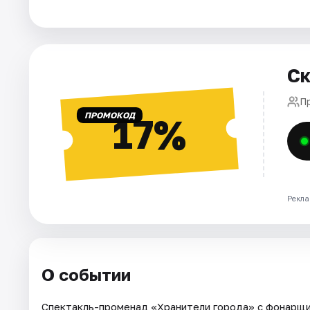
Города
Площадки
Ск
Артисты
П
ПРОМОКОД
17%
Рейтинги
Рекла
О событии
Спектакль-променад «Хранители города» с фонарщи