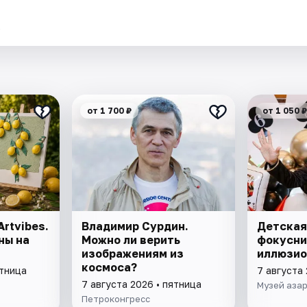
.
от 1 700 ₽
от 1 050 ₽
rtvibes.
Владимир Сурдин.
Детская
ны на
Можно ли верить
фокусни
изображениям из
иллюзио
космоса?
ятница
7 августа 
7 августа 2026 • пятница
Музей азар
Петроконгресс