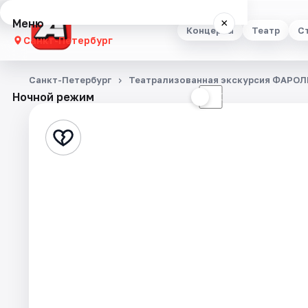
Меню
×
Концерты
Театр
С
Санкт-Петербург
Концерты
Санкт-Петербург
Театрализованная экскурсия ФАРОЛ
Ночной режим
☀
☾
Театр
Стендап
Выставки
Квесты
Экскурсии
Спорт
События