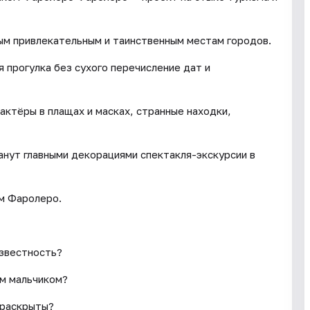
ым привлекательным и таинственным местам городов.
 прогулка без сухого перечисление дат и
 актёры в плащах и масках, странные находки,
нут главными декорациями спектакля-экскурсии в
м Фаролеро.
известность?
ым мальчиком?
 раскрыты?