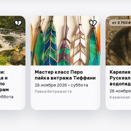
от 3 750 ₽
и:
Мастер класс Перо
Карелия 
а и
пайка витража Тиффани
Рускеала
по
водопа
28 ноября 2026 • суббота
рам
28 ноября
Лавка Витражиста
суббота
Казанская 