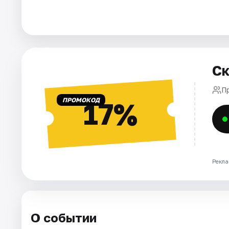
Города
Площадки
Ск
Артисты
П
Рейтинги
ПРОМОКОД
17%
Рекла
О событии