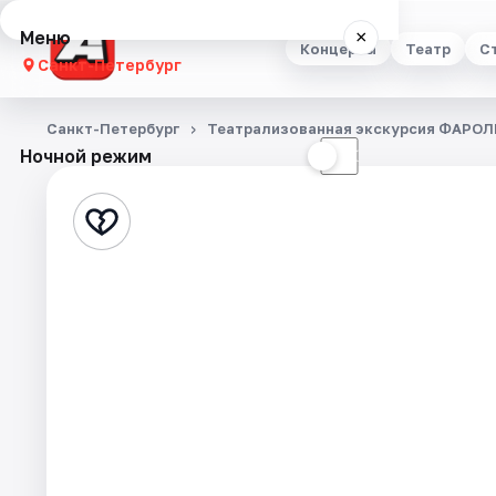
Меню
×
Концерты
Театр
С
Санкт-Петербург
Концерты
Санкт-Петербург
Театрализованная экскурсия ФАРОЛ
Ночной режим
☀
☾
Театр
Стендап
Выставки
Квесты
Экскурсии
Спорт
События