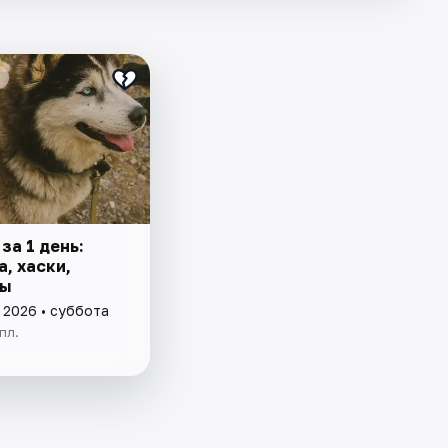
за 1 день:
, хаски,
ды
 2026 • суббота
пл.