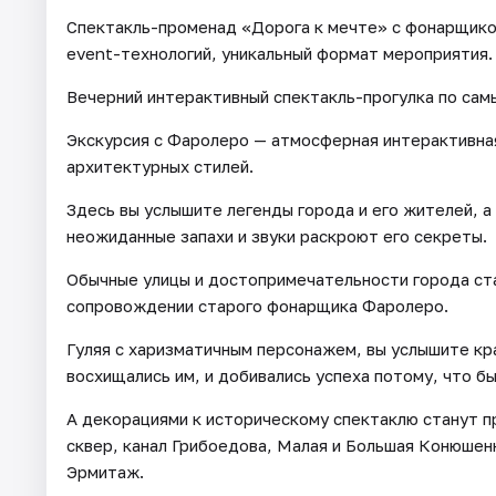
Спектакль-променад «Дорога к мечте» с фонарщико
event-технологий, уникальный формат мероприятия.
Вечерний интерактивный спектакль-прогулка по сам
Экскурсия с Фаролеро — атмосферная интерактивная
архитектурных стилей.
Здесь вы услышите легенды города и его жителей, а
неожиданные запахи и звуки раскроют его секреты.
Обычные улицы и достопримечательности города ста
сопровождении старого фонарщика Фаролеро.
Гуляя с харизматичным персонажем, вы услышите кр
восхищались им, и добивались успеха потому, что б
А декорациями к историческому спектаклю станут п
сквер, канал Грибоедова, Малая и Большая Конюше
Эрмитаж.