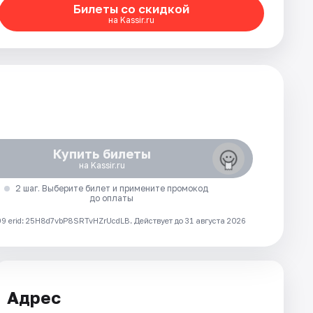
Билеты со скидкой
на Kassir.ru
Купить билеты
на Kassir.ru
2 шаг. Выберите билет и примените промокод
до оплаты
 erid: 25H8d7vbP8SRTvHZrUcdLB.
Действует до 31 августа 2026
Адрес