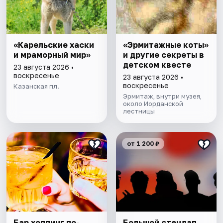
«Карельские хаски
«Эрмитажные коты»
и мраморный мир»
и другие секреты в
детском квесте
23 августа 2026 •
воскресенье
23 августа 2026 •
воскресенье
Казанская пл.
Эрмитаж, внутри музея,
около Иорданской
лестницы
от 1 200 ₽
Бар хоппинг по-
Большой стендап