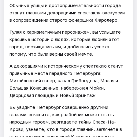
Обычные улицы и достопримечательности города
станут главными декорациями спектакля-экскурсии
в сопровождении старого фонарщика Фаролеро.
Гуляя с харизматичным персонажем, вы услышите
красивые истории о людях, которые любили этот
город, восхищались им, и добивались успеха
потому, что были верны своей мечте.
А декорациями к историческому спектаклю станут
привычные места парадного Петербурга:
Михайловский сквер, канал Грибоедова, Малая и
Большая Конюшенные, набережная Мойки,
Дворцовая площадь и Новый Эрмитаж.
Вы увидите Петербург совершенно другими
глазами: выясните, как разбойник может стать
народным героем, разгадаете тайны Спаса-На-
Крови, узнаете, кто в городе главный, заглянете в
глаза херувимов певческой Капеллы, откроете