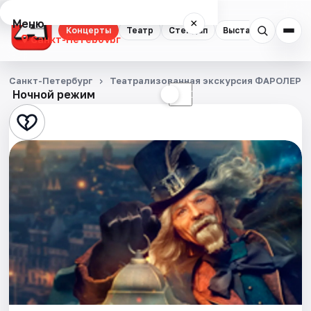
Меню
×
Концерты
Театр
Стендап
Выставки
Квест
Санкт-Петербург
Концерты
Санкт-Петербург
Театрализованная экскурсия ФАРОЛЕРО.
Ночной режим
☀
☾
Театр
Стендап
Выставки
Квесты
Экскурсии
Спорт
События