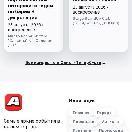
питерски: с гидом
23 августа 2026 •
по барам +
воскресенье
дегустация
Stage StandUp Club
(Стейдж Стендап Клаб)
23 августа 2026 •
воскресенье
Место встречи: ст.м.
"Садовая", ул. Садовая
д.37
→
Все концерты в Санкт-Петербурге
Навигация
Главная
Города
Самые яркие события в
Площадки
Артисты
вашем городе.
Рейтинги
Промокоды