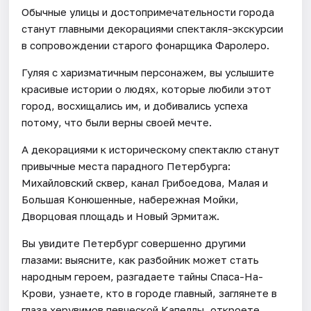
Обычные улицы и достопримечательности города
станут главными декорациями спектакля-экскурсии
в сопровождении старого фонарщика Фаролеро.
Гуляя с харизматичным персонажем, вы услышите
красивые истории о людях, которые любили этот
город, восхищались им, и добивались успеха
потому, что были верны своей мечте.
А декорациями к историческому спектаклю станут
привычные места парадного Петербурга:
Михайловский сквер, канал Грибоедова, Малая и
Большая Конюшенные, набережная Мойки,
Дворцовая площадь и Новый Эрмитаж.
Вы увидите Петербург совершенно другими
глазами: выясните, как разбойник может стать
народным героем, разгадаете тайны Спаса-На-
Крови, узнаете, кто в городе главный, заглянете в
глаза херувимов певческой Капеллы, откроете