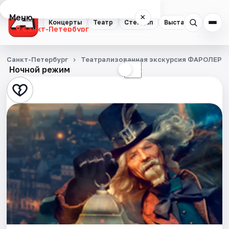
Меню
×
Концерты
Театр
Стендап
Выставки
Квест
Санкт-Петербург
Концерты
Санкт-Петербург
Театрализованная экскурсия ФАРОЛЕРО.
Ночной режим
☀
☾
Театр
Стендап
Выставки
Квесты
Экскурсии
Спорт
События