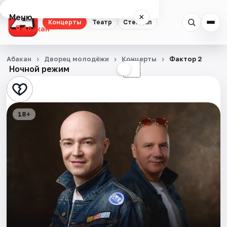
Меню
×
Концерты
Театр
Стендап
Абакан
Концерты
Абакан
Дворец молодёжи
Концерты
Фактор 2
Ночной режим
☀
☾
Театр
Стендап
18+
События
Города
Площадки
Артисты