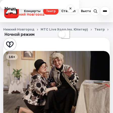
Меню
×
Концерты
Театр
Стендап
Выставки
Квест
Нижний Новгород
Концерты
Нижний Новгород
МТС Live Холл (ex. Юпитер)
Театр
Ночной режим
☀
☾
Театр
Стендап
16+
Выставки
Квесты
Экскурсии
Спорт
События