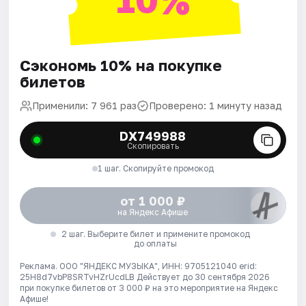
Сэкономь 10% на покупке
билетов
Применили: 7 961 раз
Проверено: 1 минуту назад
DX749988
Скопировать
1 шаг. Скопируйте промокод
от 1 000 ₽
на Яндекс Афише
2 шаг. Выберите билет и примените промокод
до оплаты
Реклама. ООО "ЯНДЕКС МУЗЫКА", ИНН: 9705121040 erid:
25H8d7vbP8SRTvHZrUcdLB
Действует до 30 сентября 2026
при покупке билетов от 3 000 ₽ на это мероприятие на Яндекс
Афише!