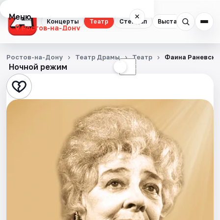
Меню
×
Концерты
Театр
Стендап
Выставки
Квест
Ростов-на-Дону
Концерты
Ростов-на-Дону
Театр Драмы
Театр
Фаина Раневска
Ночной режим
☀
☾
Театр
Стендап
Выставки
Квесты
Экскурсии
Спорт
События