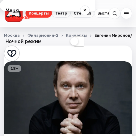
Меню
×
Концерты
Театр
Стендап
Выставки
Квест
Москва
Концерты
Москва
Филармония-2
Концерты
Евгений Миронов/М
Ночной режим
☀
☾
Театр
Стендап
18+
Выставки
Квесты
Экскурсии
Спорт
События