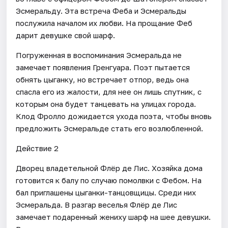
Эсмеральду. Эта встреча Феба и Эсмеральды
послужила началом их любви. На прощание Феб
дарит девушке свой шарф.
Погруженная в воспоминания Эсмеральда не
замечает появления Гренгуара. Поэт пытается
обнять цыганку, но встречает отпор, ведь она
спасла его из жалости, для нее он лишь спутник, с
которым она будет танцевать на улицах города.
Клод Фролло дожидается ухода поэта, чтобы вновь
предложить Эсмеральде стать его возлюбленной.
Действие 2
Дворец владетельной Флёр де Лис. Хозяйка дома
готовится к балу по случаю помолвки с Фебом. На
бал приглашены цыганки-танцовщицы. Среди них
Эсмеральда. В разгар веселья Флёр де Лис
замечает подаренный жениху шарф на шее девушки.