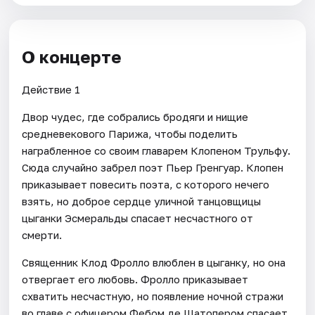
О концерте
Действие 1
Двор чудес, где собрались бродяги и нищие
средневекового Парижа, чтобы поделить
награбленное со своим главарем Клопеном Трульфу.
Сюда случайно забрел поэт Пьер Гренгуар. Клопен
приказывает повесить поэта, с которого нечего
взять, но доброе сердце уличной танцовщицы
цыганки Эсмеральды спасает несчастного от
смерти.
Священник Клод Фролло влюблен в цыганку, но она
отвергает его любовь. Фролло приказывает
схватить несчастную, но появление ночной стражи
во главе с офицером Фебом де Шатопером спасает