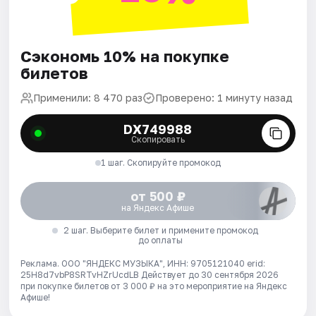
Сэкономь 10% на покупке
билетов
Применили: 8 470 раз
Проверено: 1 минуту назад
DX749988
Скопировать
1 шаг. Скопируйте промокод
от 500 ₽
на Яндекс Афише
2 шаг. Выберите билет и примените промокод
до оплаты
Реклама. ООО "ЯНДЕКС МУЗЫКА", ИНН: 9705121040 erid:
25H8d7vbP8SRTvHZrUcdLB
Действует до 30 сентября 2026
при покупке билетов от 3 000 ₽ на это мероприятие на Яндекс
Афише!