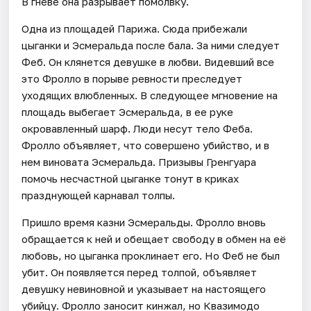
В гневе она разрывает помолвку.
Одна из площадей Парижа. Сюда прибежали
цыганки и Эсмеральда после бала. За ними следует
Феб. Он клянется девушке в любви. Видевший все
это Фролло в порыве ревности преследует
уходящих влюбленных. В следующее мгновение на
площадь выбегает Эсмеральда, в ее руке
окровавленный шарф. Люди несут тело Феба.
Фролло объявляет, что совершено убийство, и в
нем виновата Эсмеральда. Призывы Гренгуара
помочь несчастной цыганке тонут в криках
празднующей карнавал толпы.
Пришло время казни Эсмеральды. Фролло вновь
обращается к ней и обещает свободу в обмен на её
любовь, но цыганка проклинает его. Но Феб не был
убит. Он появляется перед толпой, объявляет
девушку невиновной и указывает на настоящего
убийцу. Фролло заносит кинжал, но Квазимодо