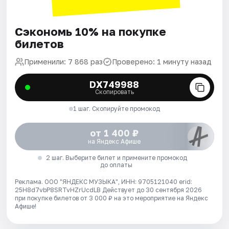
Сэкономь 10% на покупке
билетов
Применили: 7 868 раз
Проверено: 1 минуту назад
DX749988
Скопировать
1 шаг. Скопируйте промокод
от 1 400 ₽
на Яндекс Афише
2 шаг. Выберите билет и примените промокод
до оплаты
Реклама. ООО "ЯНДЕКС МУЗЫКА", ИНН: 9705121040 erid:
25H8d7vbP8SRTvHZrUcdLB
Действует до 30 сентября 2026
при покупке билетов от 3 000 ₽ на это мероприятие на Яндекс
Афише!