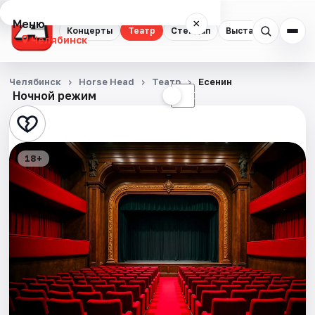
Меню
×
Концерты
Театр
Стендап
Выставки
Квест
Челябинск
Концерты
Челябинск
Horse Head
Театр
Есенин
Ночной режим
☀
☾
Театр
Стендап
18+
Выставки
Квесты
Экскурсии
Спорт
События