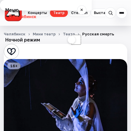
Меню
×
Концерты
Театр
Стендап
Выставки
Квест
Челябинск
Концерты
Челябинск
Мини театр
Театр
Русская смерть
Ночной режим
☀
☾
Театр
Стендап
16+
Выставки
Квесты
Экскурсии
Спорт
События