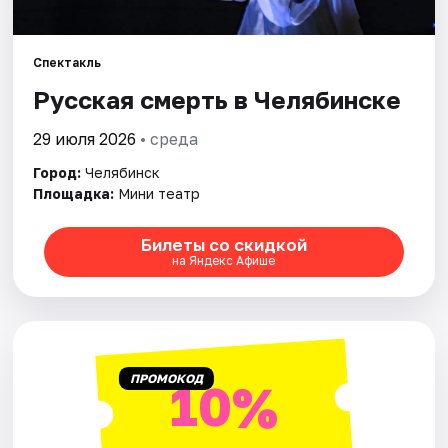
Города
Спектакль
Русская смерть в Челябинске
Площадки
29 июля 2026
• среда
Артисты
Город:
Челябинск
Рейтинги
Площадка:
Мини театр
Билеты со скидкой
на Яндекс Афише
ПРОМОКОД
10%