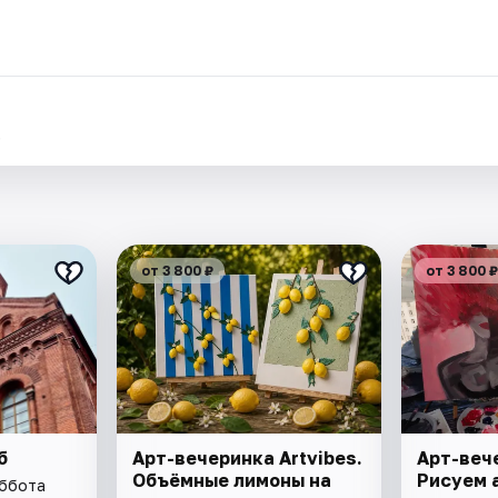
.
от 3 800 ₽
от 3 800 ₽
б
Арт-вечеринка Artvibes.
Арт-вече
Объёмные лимоны на
Рисуем 
уббота