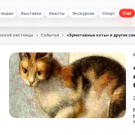
тендап
Выставки
Квесты
Экскурсии
Спорт
Ещё
анской лестницы
События
«Эрмитажные коты» и другие се