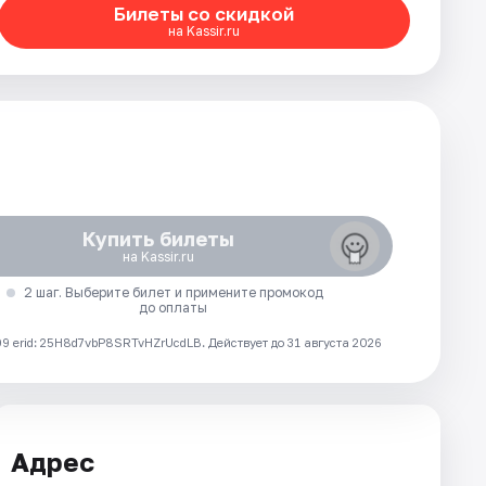
Билеты со скидкой
на Kassir.ru
Купить билеты
на Kassir.ru
2 шаг. Выберите билет и примените промокод
до оплаты
 erid: 25H8d7vbP8SRTvHZrUcdLB.
Действует до 31 августа 2026
Адрес