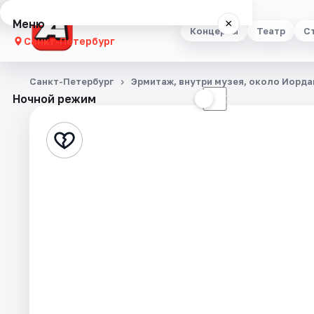
Меню
×
Концерты
Театр
С
Санкт-Петербург
Концерты
Санкт-Петербург
Эрмитаж, внутри музея, около Иорд
Ночной режим
☀
☾
Театр
Стендап
Выставки
Квесты
Экскурсии
Спорт
События