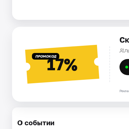
Города
Площадки
Ск
Артисты
П
Рейтинги
ПРОМОКОД
17%
Рекла
О событии