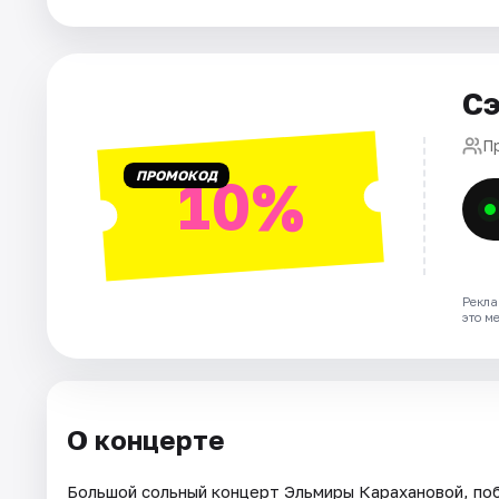
Города
Сэ
Площадки
П
Артисты
ПРОМОКОД
10%
Рейтинги
Рекла
это м
О концерте
Большой сольный концерт Эльмиры Карахановой, поб