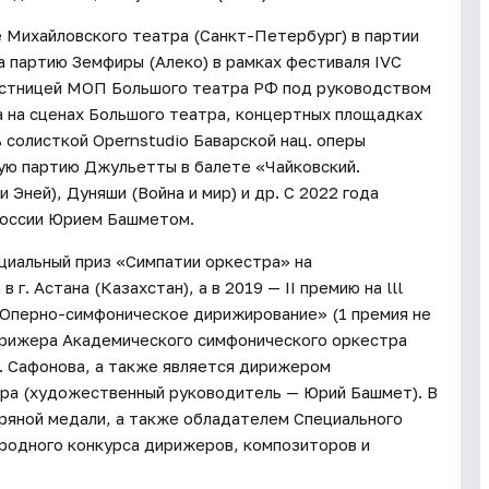
е Михайловского театра (Санкт-Петербург) в партии
ла партию Земфиры (Алеко) в рамках фестиваля IVC
частницей МОП Большого театра РФ под руководством
а на сценах Большого театра, концертных площадках
ь солисткой Opernstudio Баварской нац. оперы
ную партию Джульетты в балете «Чайковский.
Эней), Дуняши (Война и мир) и др. С 2022 года
России Юрием Башметом.
ециальный приз «Симпатии оркестра» на
. Астана (Казахстан), а в 2019 — II премию на lll
«Оперно-симфоническое дирижирование» (1 премия не
дирижера Академического симфонического оркестра
. Сафонова, а также является дирижером
ра (художественный руководитель — Юрий Башмет). В
бряной медали, а также обладателем Специального
родного конкурса дирижеров, композиторов и