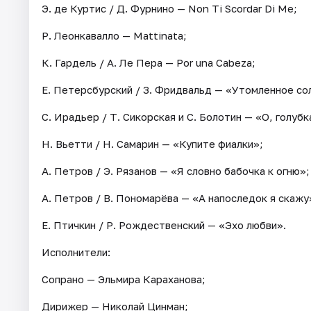
Э. де Куртис / Д. Фурнино — Non Ti Scordar Di Me;
Р. Леонкавалло — Mattinata;
К. Гардель / А. Ле Пера — Por una Cabeza;
Е. Петерсбурский / З. Фридвальд — «Утомленное со
С. Ирадьер / Т. Сикорская и С. Болотин — «О, голубка
Н. Вьетти / Н. Самарин — «Купите фиалки»;
А. Петров / Э. Рязанов — «Я словно бабочка к огню»;
А. Петров / В. Пономарёва — «А напоследок я скажу
Е. Птичкин / Р. Рождественский — «Эхо любви».
Исполнители:
Сопрано — Эльмира Караханова;
Дирижер — Николай Цинман;