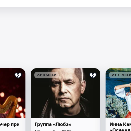
от 3 500 ₽
от 1 700 ₽
ечер при
Группа «Любэ»
Инна Ка
«Осення