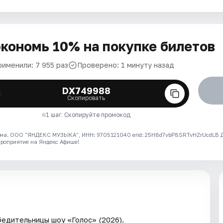
кономь 10% на покупке билетов
рименили: 7 955 раз
Проверено: 1 минуту назад
DX749988
Скопировать
1 шаг. Скопируйте промокод
ма. ООО "ЯНДЕКС МУЗЫКА", ИНН: 9705121040 erid: 25H8d7vbP8SRTvHZrUcdLB
ероприятие на Яндекс Афише!
едительницы шоу «Голос» (2026).