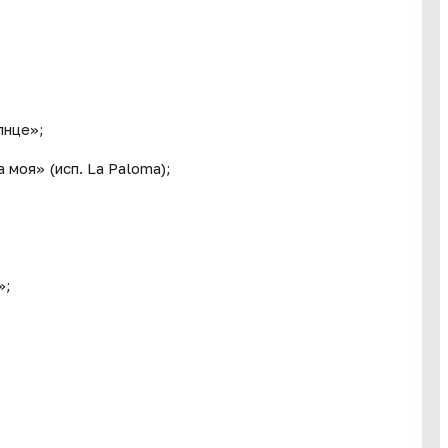
лнце»;
 моя» (исп. La Paloma);
»;