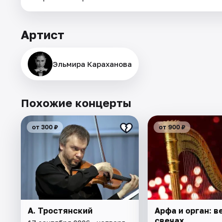
Артист
Эльмира Караханова
Похожие концерты
от 300 ₽
от 900 ₽
А. Тростянский
Арфа и орган: в
свечах