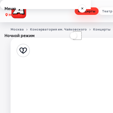
Меню
×
Концерты
Театр
Москва
Концерты
Москва
Консерватория им. Чайковского
Концерты
Ночной режим
☀
☾
Театр
Стендап
Выставки
Квесты
Экскурсии
Спорт
События