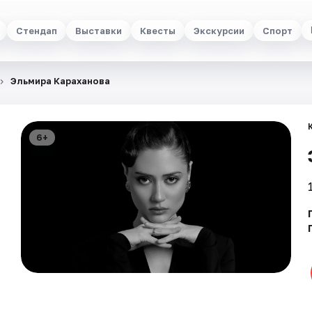
Стендап
Выставки
Квесты
Экскурсии
Спорт
Эльмира Караханова
6+