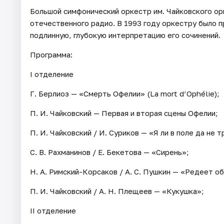
Большой симфонический оркестр им. Чайковского орг
отечественного радио. В 1993 году оркестру было 
подлинную, глубокую интерпретацию его сочинений.
Программа:
I отделение
Г. Берлиоз — «Смерть Офелии» (La mort d’Ophélie);
П. И. Чайковский — Первая и вторая сцены Офелии;
П. И. Чайковский / И. Суриков — «Я ли в поле да не 
С. В. Рахманинов / Е. Бекетова — «Сирень»;
Н. А. Римский-Корсаков / А. С. Пушкин — «Редеет об
П. И. Чайковский / А. Н. Плещеев — «Кукушка»;
II отделение