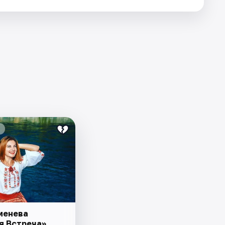
менева
я Встреча»