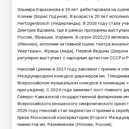
Эльмира Караханова в 19 лет дебютировала на сцен
Ксении (Борис Годунов). В возрасте 20 лет исполни
Hertogenbosch (Нидерланды). В 2018 году стала у
Дмитрия Вдовина, где в рамках программы выступал
России, Франции, Израиля. В сезон 2022/23 являлас
(Мюнхен), исполнив на главной сцене театра вокаль
Увертюры», Жрицы (Аида), Первой Ведьмы (Дидона и 
регулярно выступает с народным артистом СССР и 
Николай Цинман в 2017 году завоевал I премию и сп
Международном конкурсе дирижеров им. Тлендиева в г
Всероссийском музыкальном конкурсе в номинации 
присуждена). С 2024 года занимает пост главного 
Северо-Кавказской государственной филармонии им
Всероссийского юношеского симфонического оркест
2025 году Николай стал лауреатом II премии и сере
приза Московской консерватории Второго Междуна
пианистов им. Рахманинова (Москва, Россия).