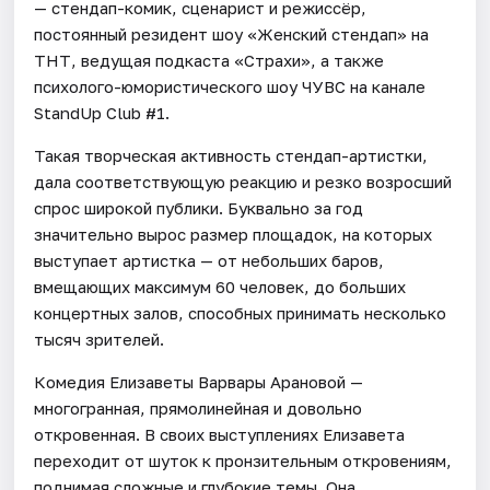
— стендап-комик, сценарист и режиссёр,
постоянный резидент шоу «Женский стендап» на
ТНТ, ведущая подкаста «Страхи», а также
психолого-юмористического шоу ЧУВС на канале
StandUp Club #1.
Такая творческая активность стендап-артистки,
дала соответствующую реакцию и резко возросший
спрос широкой публики. Буквально за год
значительно вырос размер площадок, на которых
выступает артистка — от небольших баров,
вмещающих максимум 60 человек, до больших
концертных залов, способных принимать несколько
тысяч зрителей.
Комедия Елизаветы Варвары Арановой —
многогранная, прямолинейная и довольно
откровенная. В своих выступлениях Елизавета
переходит от шуток к пронзительным откровениям,
поднимая сложные и глубокие темы. Она