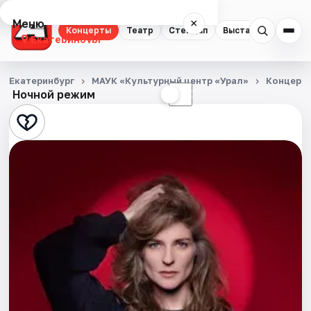
Меню
×
Концерты
Театр
Стендап
Выставки
Квест
Екатеринбург
Концерты
Екатеринбург
МАУК «Культурный центр «Урал»
Концерт
Ночной режим
☀
☾
Театр
Стендап
Выставки
Квесты
Экскурсии
Спорт
События