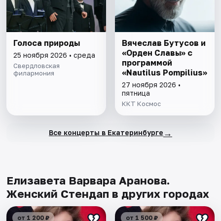
Голоса природы
Вячеслав Бутусов и
«Орден Славы» с
25 ноября 2026 • среда
программой
Свердловская
«Nautilus Pompilius»
филармония
27 ноября 2026 •
пятница
ККТ Космос
→
Все концерты в Екатеринбурге
Елизавета Варвара Аранова.
Женский Стендап в других городах
от 1 200 ₽
от 1 500 ₽