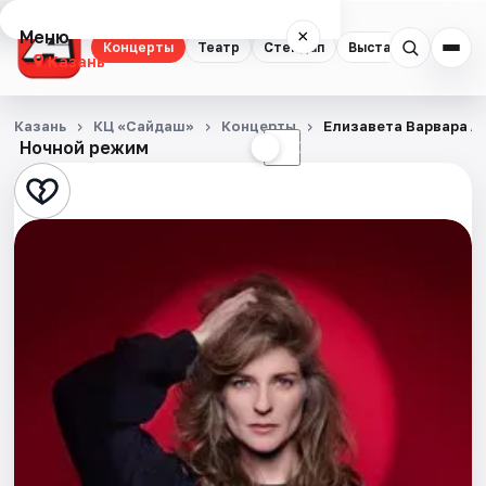
Меню
×
Концерты
Театр
Стендап
Выставки
Квест
Казань
Концерты
Казань
КЦ «Сайдаш»
Концерты
Елизавета Варвара А
Ночной режим
☀
☾
Театр
Стендап
Выставки
Квесты
Экскурсии
Спорт
События