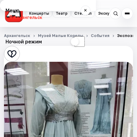
Меню
×
Концерты
Театр
Стендап
Экскурсии
Спор
Архангельск
Концерты
Архангельск
Музей Малые Корелы
События
Экспозиц
Ночной режим
☀
☾
Театр
Стендап
Экскурсии
Спорт
События
Города