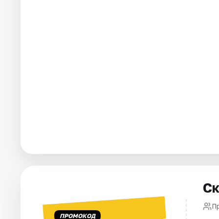
Города
Площадки
Артисты
Рейтинги
Ск
П
ПРОМОКОД