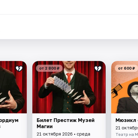
.
от 2 800 ₽
от 600 ₽
кордиум
Билет Престиж Музей
Мюзикл 
с
Магии
21 октябр
21 октября 2026 • среда
Театр на 