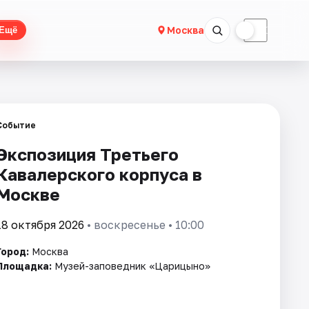
☀
☾
Москва
Ещё
Событие
Экспозиция Третьего
Кавалерского корпуса в
Москве
18 октября 2026
• воскресенье • 10:00
Город:
Москва
Площадка:
Музей-заповедник «Царицыно»