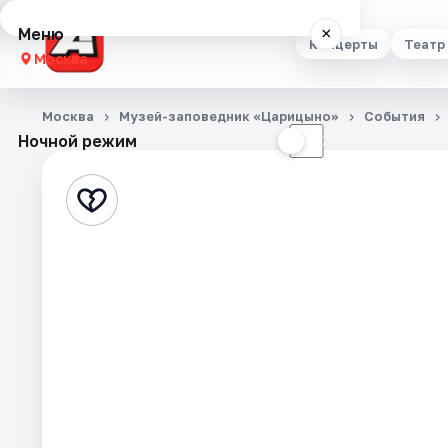
Меню
×
Концерты
Театр
Москва
Концерты
Москва
Музей-заповедник «Царицыно»
События
Ночной режим
☀
☾
Театр
Стендап
Выставки
Квесты
Экскурсии
Спорт
События