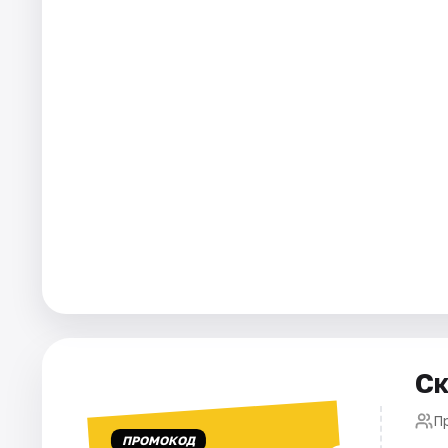
Города
Площадки
Артисты
Рейтинги
Ск
П
ПРОМОКОД