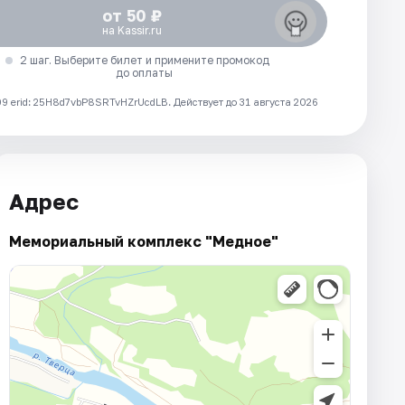
от 50 ₽
на Kassir.ru
2 шаг. Выберите билет и примените промокод
до оплаты
 erid: 25H8d7vbP8SRTvHZrUcdLB.
Действует до 31 августа 2026
Адрес
Мемориальный комплекс "Медное"