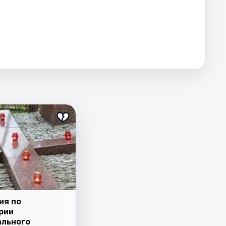
ия по
рии
льного