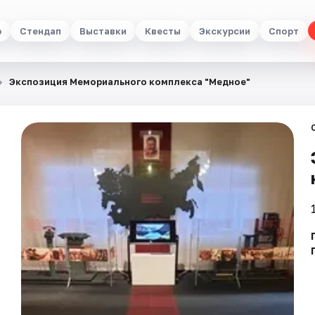
р
Стендап
Выставки
Квесты
Экскурсии
Спорт
Экспозиция Мемориального комплекса "Медное"