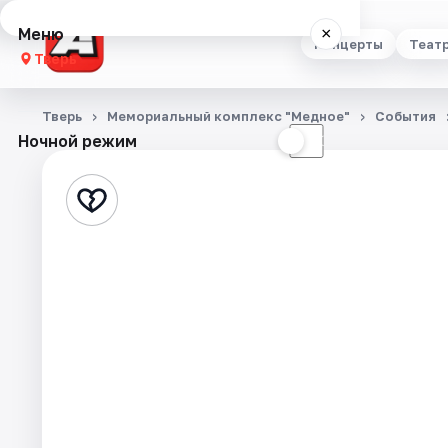
Меню
×
Концерты
Теат
Тверь
Концерты
Тверь
Мемориальный комплекс "Медное"
События
Ночной режим
☀
☾
Театр
Стендап
Выставки
Квесты
Экскурсии
Спорт
События