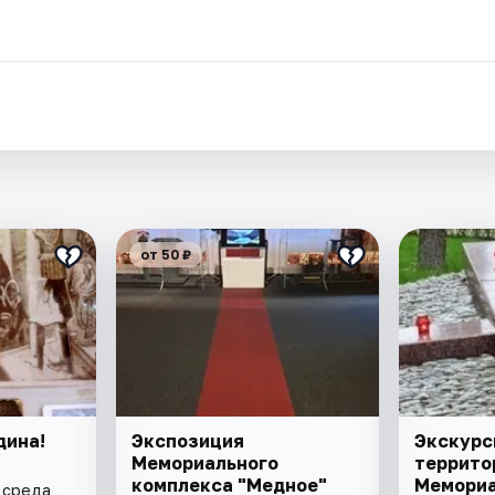
.
от 50 ₽
дина!
Экспозиция
Экскурс
Мемориального
террито
комплекса "Медное"
Мемориа
• среда