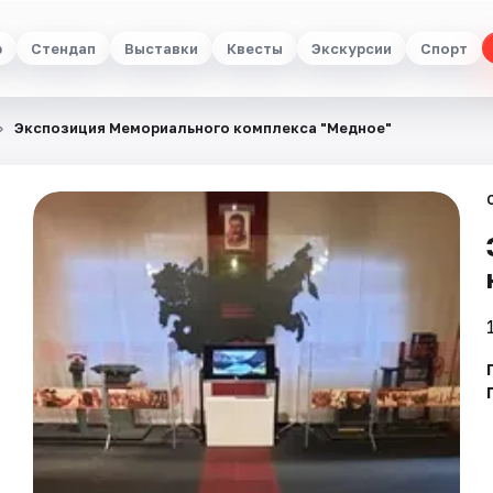
р
Стендап
Выставки
Квесты
Экскурсии
Спорт
Экспозиция Мемориального комплекса "Медное"