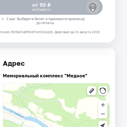
от 50 ₽
на Kassir.ru
2 шаг. Выберите билет и примените промокод
до оплаты
 erid: 25H8d7vbP8SRTvHZrUcdLB.
Действует до 31 августа 2026
Адрес
Мемориальный комплекс "Медное"