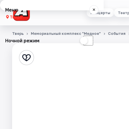
Меню
×
Концерты
Теат
Тверь
Концерты
Тверь
Мемориальный комплекс "Медное"
События
Ночной режим
☀
☾
Театр
Стендап
Выставки
Квесты
Экскурсии
Спорт
События