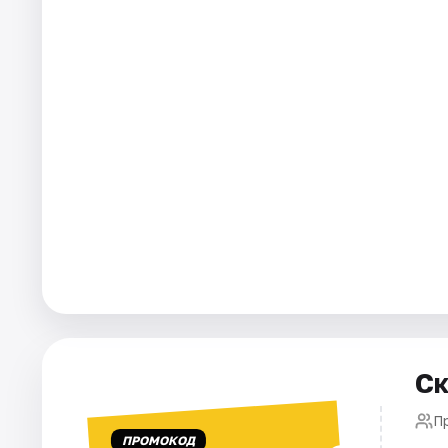
Города
Площадки
Артисты
Рейтинги
Ск
П
ПРОМОКОД