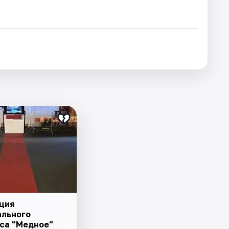
ция
льного
са "Медное"