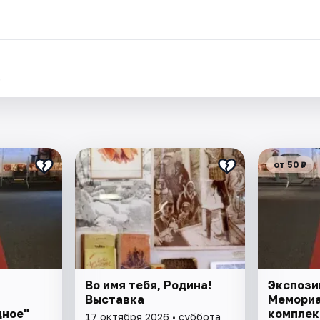
.
от 50 ₽
Во имя тебя, Родина!
Экспози
Выставка
Мемориа
дное"
комплек
17 октября 2026 • суббота