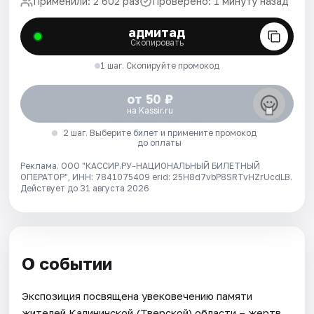
Применили: 2 602 раз
Проверено: 1 минуту назад
адмитад
Скопировать
1 шаг. Скопируйте промокод
от 50 ₽
на Kassir.ru
2 шаг. Выберите билет и примените промокод
до оплаты
Реклама. ООО "КАССИР.РУ-НАЦИОНАЛЬНЫЙ БИЛЕТНЫЙ
ОПЕРАТОР", ИНН: 7841075409 erid: 25H8d7vbP8SRTvHZrUcdLB.
Действует до 31 августа 2026
О событии
Экспозиция посвящена увековечению памяти
жителей Калининской (Тверской) области – жертв