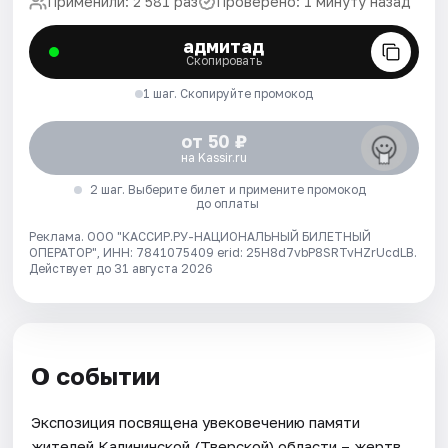
Применили: 2 581 раз
Проверено: 1 минуту назад
адмитад
Скопировать
1 шаг. Скопируйте промокод
от 50 ₽
на Kassir.ru
2 шаг. Выберите билет и примените промокод
до оплаты
Реклама. ООО "КАССИР.РУ-НАЦИОНАЛЬНЫЙ БИЛЕТНЫЙ
ОПЕРАТОР", ИНН: 7841075409 erid: 25H8d7vbP8SRTvHZrUcdLB.
Действует до 31 августа 2026
О событии
Экспозиция посвящена увековечению памяти
жителей Калининской (Тверской) области – жертв