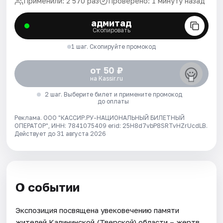
Применили: 2 570 раз
Проверено: 1 минуту назад
адмитад
Скопировать
1 шаг. Скопируйте промокод
от 50 ₽
на Kassir.ru
2 шаг. Выберите билет и примените промокод
до оплаты
Реклама. ООО "КАССИР.РУ-НАЦИОНАЛЬНЫЙ БИЛЕТНЫЙ
ОПЕРАТОР", ИНН: 7841075409 erid: 25H8d7vbP8SRTvHZrUcdLB.
Действует до 31 августа 2026
О событии
Экспозиция посвящена увековечению памяти
жителей Калининской (Тверской) области – жертв