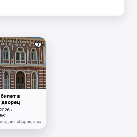
 билет в
 дворец
2026 •
нье
оведник «Царицыно»