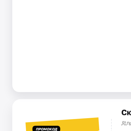
Города
Площадки
Артисты
Рейтинги
Ск
П
ПРОМОКОД