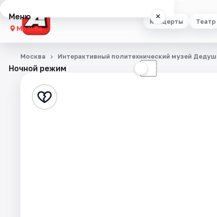
Меню
×
Концерты
Театр
Москва
Концерты
Москва
Интерактивный политехнический музей Дедуш
Ночной режим
☀
☾
Театр
Стендап
Выставки
Квесты
Экскурсии
Спорт
События