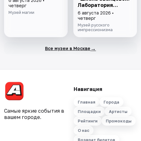
6 августа 2026 •
Лаборатория
четверг
модернизма" и
Музей магии
6 августа 2026 •
"Хрупкие причуды:
четверг
от кондитерской к
Музей русского
музею"
импрессионизма
→
Все музеи в Москве
Навигация
Главная
Города
Самые яркие события в
Площадки
Артисты
вашем городе.
Рейтинги
Промокоды
О нас
Возврат билетов