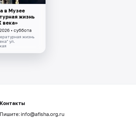
а в Музее
турная жизнь
Х века»
 2026 • суббота
тературная жизнь
ека" ул.
кая
Контакты
Пишите: info@afisha.org.ru