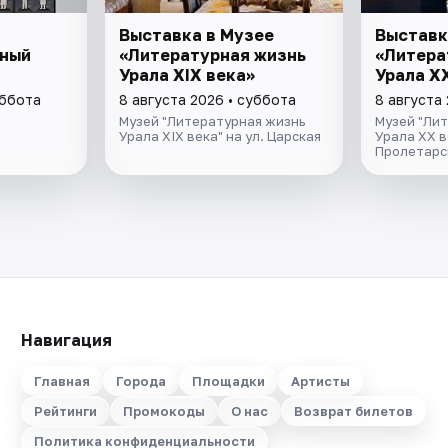
Выставка в Музее
Выставк
ный
«Литературная жизнь
«Литера
Урала ХIХ века»
Урала Х
уббота
8 августа 2026 • суббота
8 августа
Музей "Литературная жизнь
Музей "Ли
Урала XIX века" на ул. Царская
Урала XX в
Пролетарс
Навигация
Главная
Города
Площадки
Артисты
Рейтинги
Промокоды
О нас
Возврат билетов
Политика конфиденциальности