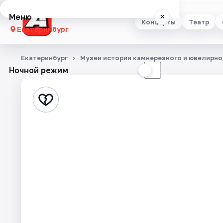
Меню
×
Концерты
Театр
Екатеринбург
Концерты
Екатеринбург
Музей истории камнерезного и ювелирно
Ночной режим
☀
☾
Театр
Стендап
Выставки
Квесты
Экскурсии
Спорт
События