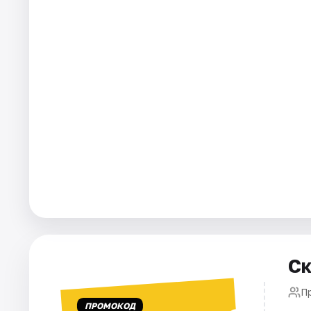
Города
Площадки
Артисты
Рейтинги
Ск
П
ПРОМОКОД