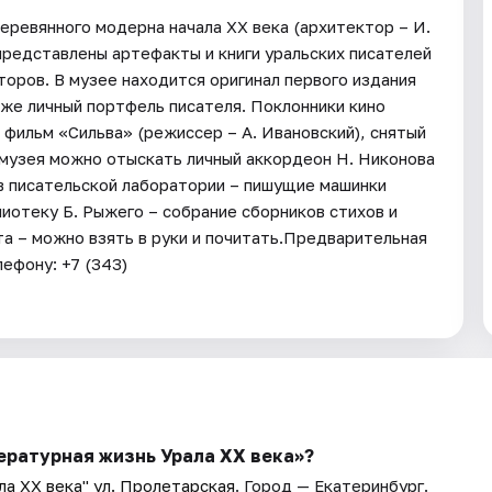
еревянного модерна начала XX века (архитектор – И.
 представлены артефакты и книги уральских писателей
торов. В музее находится оригинал первого издания
кже личный портфель писателя. Поклонники кино
фильм «Сильва» (режиссер – А. Ивановский), снятый
х музея можно отыскать личный аккордеон Н. Никонова
А в писательской лаборатории – пишущие машинки
лиотеку Б. Рыжего – собрание сборников стихов и
та – можно взять в руки и почитать.Предварительная
ефону: +7 (343)
ературная жизнь Урала ХХ века»?
а XX века" ул. Пролетарская
. Город — Екатеринбург.