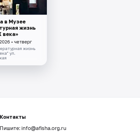
а в Музее
турная жизнь
Х века»
2026 • четверг
тературная жизнь
ека" ул.
кая
Контакты
Пишите: info@afisha.org.ru