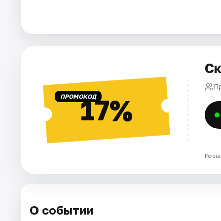
Города
Площадки
Ск
Артисты
П
Рейтинги
ПРОМОКОД
17%
Рекла
О событии