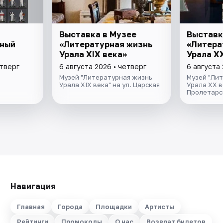
Выставка в Музее
Выставк
ный
«Литературная жизнь
«Литера
Урала ХIХ века»
Урала Х
етверг
6 августа 2026 • четверг
6 августа 
Музей "Литературная жизнь
Музей "Ли
Урала XIX века" на ул. Царская
Урала XX в
Пролетарс
Навигация
Главная
Города
Площадки
Артисты
Рейтинги
Промокоды
О нас
Возврат билетов