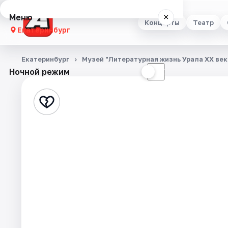
Меню
×
Концерты
Театр
Екатеринбург
Концерты
Екатеринбург
Музей "Литературная жизнь Урала XX век
Ночной режим
☀
☾
Театр
Стендап
Выставки
Квесты
Экскурсии
Спорт
События