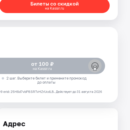
Билеты со скидкой
на Kassir.ru
от 100 ₽
на Kassir.ru
2 шаг. Выберите билет и примените промокод
до оплаты
 erid: 25H8d7vbP8SRTvHZrUcdLB.
Действует до 31 августа 2026
Адрес