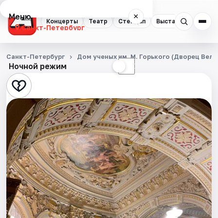
Меню
×
Концерты
Театр
Стендап
Выставки
Квест
Санкт-Петербург
Концерты
Санкт-Петербург
Дом ученых им. М. Горького (Дворец Вел
Ночной режим
☀
☾
Театр
Стендап
Выставки
Квесты
Экскурсии
Спорт
События