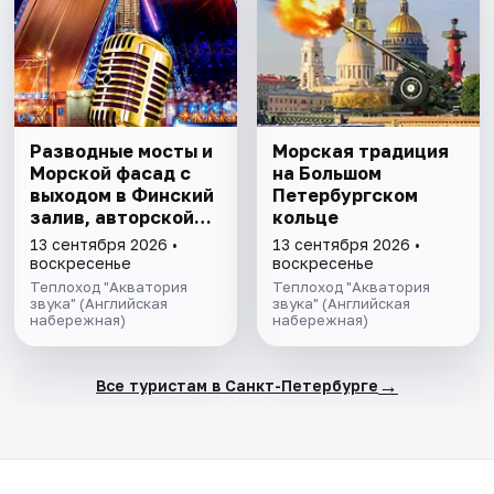
Разводные мосты и
Морская традиция
Морской фасад с
на Большом
выходом в Финский
Петербургском
залив, авторской
кoльце
экскурсией и живой
13 сентября 2026 •
13 сентября 2026 •
музыкой
воскресенье
воскресенье
Теплоход "Акватория
Теплоход "Акватория
звука" (Английская
звука" (Английская
набережная)
набережная)
→
Все туристам в Санкт-Петербурге