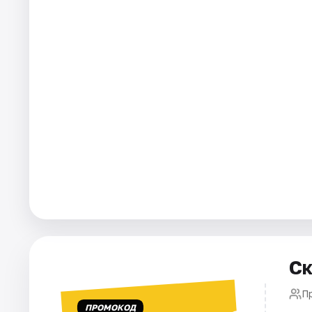
Города
Площадки
Артисты
Рейтинги
Ск
П
ПРОМОКОД