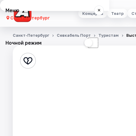
Меню
×
Концерты
Театр
С
Санкт-Петербург
Концерты
Санкт-Петербург
Севкабель Порт
Туристам
Выст
Ночной режим
☀
☾
Театр
Стендап
Выставки
Квесты
Экскурсии
Спорт
События