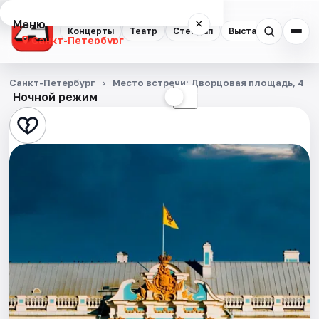
Меню
×
Концерты
Театр
Стендап
Выставки
Квест
Санкт-Петербург
Концерты
Санкт-Петербург
Место встречи: Дворцовая площадь, 4
Ночной режим
☀
☾
Театр
Стендап
Выставки
Квесты
Экскурсии
Спорт
События