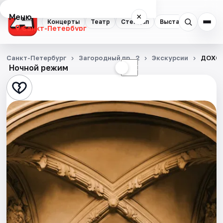
Меню
×
Концерты
Театр
Стендап
Выставки
Квест
Санкт-Петербург
Концерты
Санкт-Петербург
Загородный пр., 2
Экскурсии
ДОХОД
Ночной режим
☀
☾
Театр
Стендап
Выставки
Квесты
Экскурсии
Спорт
События