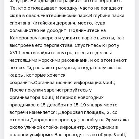
изнутри. Ни одна фотография этого не передаёт.
Те, кто откладывает поездку, часто не попадают
сюда в сезон.Екатерининский парк.В глубине парка
спрятана Китайская деревня, место, куда
большинство не доходит. Поднимитесь на
Камеронову галерею и увидите парк с высоты, как
выстроена его перспектива. Спуститесь к Гроту
XVIII века и зайдите внутрь, стены отделаны
настоящими морскими раковинами, и об этом знают
не все. Гид покажет ракурсы, откуда получаются
кадры, которые хочется
сохранить.Организационная информация:&bull;
После покупки зарегистрируйтесь у
организатора.&bull; В период новогодних
праздников с 15 декабря по 15-19 января место
встречи изменяется: Дворцовая площадь, 2, со
стороны Дворцового проезда; левый угол Эрмитажа
около уличной стойки инфоцентр. Сотрудники в
розовой униформе. Вас проводят к автобусу. &bull;