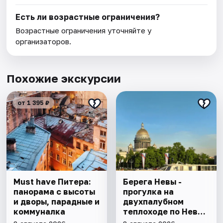
Есть ли возрастные ограничения?
Возрастные ограничения уточняйте у
организаторов.
Похожие экскурсии
от 1 395 ₽
Must have Питера:
Берега Невы -
панорама с высоты
прогулка на
и дворы, парадные и
двухпалубном
коммуналка
теплоходе по Неве
с подходом к