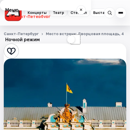
Меню
×
Концерты
Театр
Стендап
Выставки
Квест
Санкт-Петербург
Концерты
Санкт-Петербург
Место встречи: Дворцовая площадь, 4
Ночной режим
☀
☾
Театр
Стендап
Выставки
Квесты
Экскурсии
Спорт
События