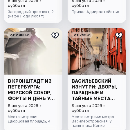
8 августа 2026 •
8 августа 2026 •
Финскому заливу
суббота
суббота
Загородный проспект, 2
Причал Адмиралтейство
(кафе Люди любят)
от 2 300 ₽
от 795 ₽
В КРОНШТАДТ ИЗ
ВАСИЛЬЕВСКИЙ
ПЕТЕРБУРГА:
ИЗНУТРИ: ДВОРЫ,
МОРСКОЙ СОБОР,
ПАРАДНЫЕ И
ФОРТЫ И ДЕНЬ У
ТАЙНЫЕ МЕСТА
ФИНСКОГО ЗАЛИВА.
ОСТРОВА
8 августа 2026 •
8 августа 2026 •
ВСЁ ВКЛЮЧЕНО
суббота
суббота
Место встречи:
Место встречи: метро
Дворцовая площадь, 4
Василеостровская, у
памятника Конке