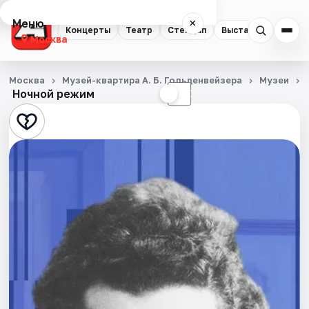
Меню
×
Концерты
Театр
Стендап
Выставки
Квест
Москва
Концерты
Москва
Музей-квартира А. Б. Гольденвейзера
Музеи
Ночной режим
☀
☾
Театр
Стендап
Выставки
Квесты
Экскурсии
Спорт
События