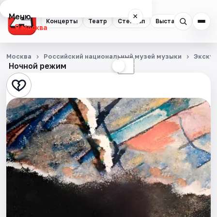
Меню
×
Концерты
Театр
Стендап
Выставки
Квест
Москва
Концерты
Москва
Российский национальный музей музыки
Экску
Ночной режим
☀
☾
Театр
Стендап
Выставки
Квесты
Экскурсии
Спорт
События