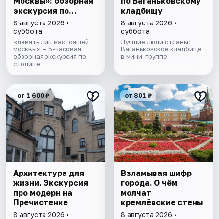
Москвы»: обзорная
по Ваганьковскому
экскурсия по
кладбищу
столице
8 августа 2026 •
8 августа 2026 •
суббота
суббота
«девять лиц настоящей
Лучшие люди страны:
москвы» — 5-часовая
Ваганьковское кладбище
обзорная экскурсия по
в мини-группе
столице
от 1 600 ₽
от 801 ₽
Архитектура для
Взламывая шифр
жизни. Экскурсия
города. О чём
про модерн на
молчат
Пречистенке
кремлёвские стены
8 августа 2026 •
8 августа 2026 •