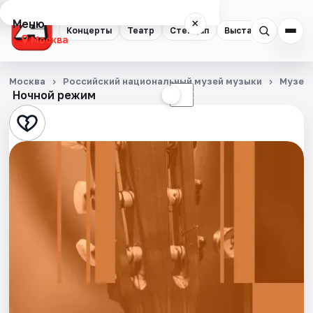
Меню
×
Концерты
Театр
Стендап
Выставки
Квест
Москва
Концерты
Москва
Российский национальный музей музыки
Музеи
Ночной режим
☀
☾
Театр
Стендап
Выставки
Квесты
Экскурсии
Спорт
События