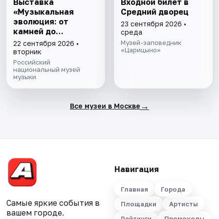
Выставка
Входной билет в
«Музыкальная
Средний дворец
эволюция: от
23 сентября 2026 •
камней до
среда
нейросети»
Музей-заповедник
22 сентября 2026 •
«Царицыно»
вторник
Российский
национальный музей
музыки
→
Все музеи в Москве
Навигация
Главная
Города
Самые яркие события в
Площадки
Артисты
вашем городе.
Рейтинги
Промокоды