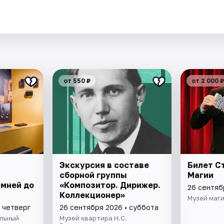
.
от 550 ₽
от 2 000 ₽
Экскурсия в составе
Билет С
сборной группы
Магии
амней до
«Композитор. Дирижер.
26 сентяб
Коллекционер»
Музей маг
 четверг
26 сентября 2026 • суббота
льный
Музей квартира Н.С.