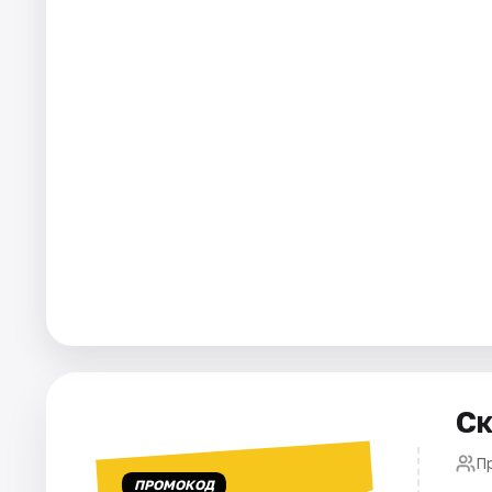
Города
Площадки
Артисты
Рейтинги
Ск
П
ПРОМОКОД