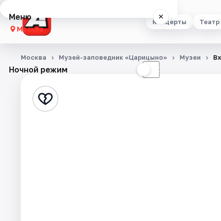
Меню
×
Концерты
Театр
Москва
Концерты
Москва
Музей-заповедник «Царицыно»
Музеи
Вх
Ночной режим
☀
☾
Театр
Стендап
Выставки
Квесты
Экскурсии
Спорт
События