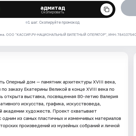
адмитад
Скопировать
1 шаг. Скопируйте промокод
ма. ООО "КАССИР.РУ-НАЦИОНАЛЬНЫЙ БИЛЕТНЫЙ ОПЕРАТОР", ИНН: 7841075409
ь Оперный дом — памятник архитектуры XVIII века,
по заказу Екатерины Великой в конце XVIII века по
сь открыта выставка, посвященная 80-летию Валерия
тивного искусства, графика, искусствоведа,
ой академии художеств. Проект охватывает
с одним из самых пластичных и изменчивых материалов
вторских произведений из музейных собраний и личной