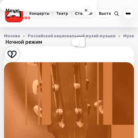
Меню
×
Концерты
Театр
Стендап
Выставки
Квест
Москва
Концерты
Москва
Российский национальный музей музыки
Музеи
Ночной режим
☀
☾
Театр
Стендап
Выставки
Квесты
Экскурсии
Спорт
События