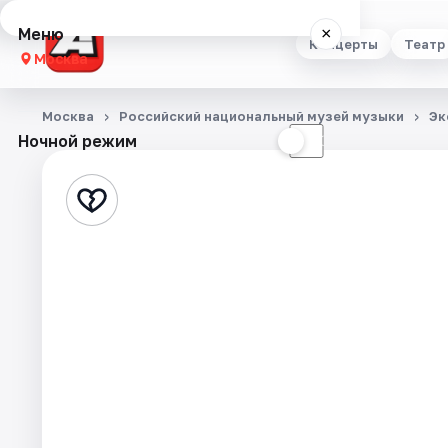
Меню
×
Концерты
Театр
Москва
Концерты
Москва
Российский национальный музей музыки
Эк
Ночной режим
☀
☾
Театр
Стендап
Выставки
Квесты
Экскурсии
Спорт
События