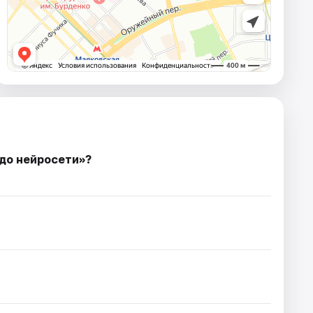
 до нейросeти»?