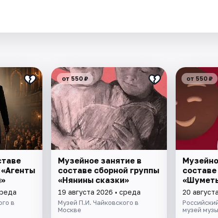
.
от 550 ₽
от 550 ₽
ставе
Музейное занятие в
Музейно
 «Агенты
составе сборной группы
составе
и»
«Нянины cкaзки»
«Шуметь
среда
19 августа 2026 • среда
20 августа
ого в
Музей П.И. Чайковского в
Российски
Москве
музей муз