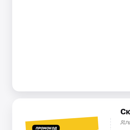
Города
Площадки
Артисты
Рейтинги
Ск
П
ПРОМОКОД