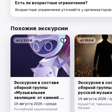
Есть ли возрастные ограничения?
Возрастные ограничения уточняйте у организаторов
Похожие экскурсии
от 1 150 ₽
от 550 ₽
Экскурсия в составе
Экскурсия в со
сборной группы
сборной группы
«Музыкальная
русской музык
эволюция: от камней до
19 августа 2026 • 
нейросeти»
19 августа 2026 • среда
Музей П.И. Чайковск
Москве
Российский национальный