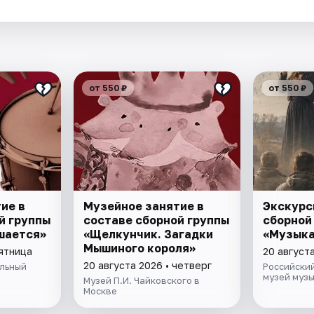
.
от 550 ₽
от 550 ₽
ие в
Музейное занятие в
Экскурс
й группы
составе сборной группы
сборной
шается»
«Щелкунчик. Загадки
«Музыка
Мышиного кoроля»
пятница
20 августа
20 августа 2026 • четверг
льный
Российски
музей муз
Музей П.И. Чайковского в
Москве