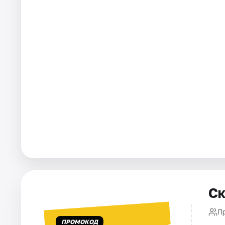
Города
Площадки
Артисты
Рейтинги
Ск
П
ПРОМОКОД