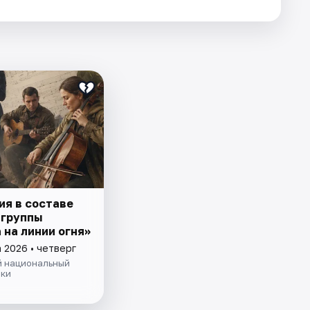
ия в составе
 группы
 на линии огня»
 2026 • четверг
й национальный
ыки