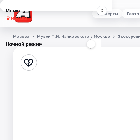
Меню
×
Концерты
Театр
Москва
Концерты
Москва
Музей П.И. Чайковского в Москве
Экскурси
Ночной режим
☀
☾
Театр
Стендап
Выставки
Квесты
Экскурсии
Спорт
События