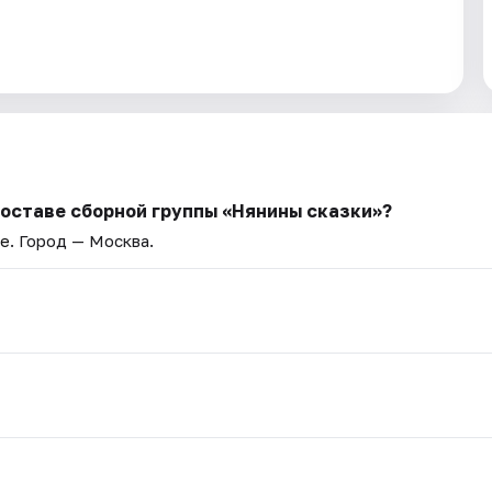
составе сборной группы «Нянины cкaзки»?
ве
. Город — Москва.