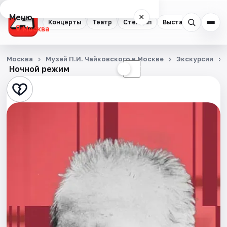
Меню
×
Концерты
Театр
Стендап
Выставки
Квест
Москва
Концерты
Москва
Музей П.И. Чайковского в Москве
Экскурсии
Ночной режим
☀
☾
Театр
Стендап
Выставки
Квесты
Экскурсии
Спорт
События