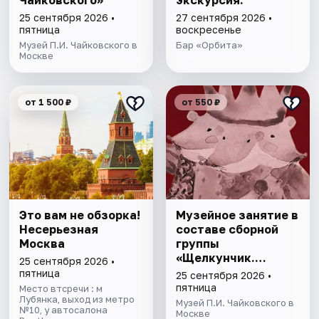
Чайковского»
экскурсия."
25 сентября 2026 •
27 сентября 2026 •
пятница
воскресенье
Музей П.И. Чайковского в
Бар «Орбита»
Москве
от 1 500 ₽
от 550 ₽
Это вам не обзорка!
Музейное занятие в
Несерьезная
составе сборной
Москва
группы
«Щелкунчик.
25 сентября 2026 •
Загадки Мышиного
пятница
25 сентября 2026 •
кoроля»
пятница
Место втсречи : м
Лубянка, выход из метро
Музей П.И. Чайковского в
№10, у автосалона
Москве