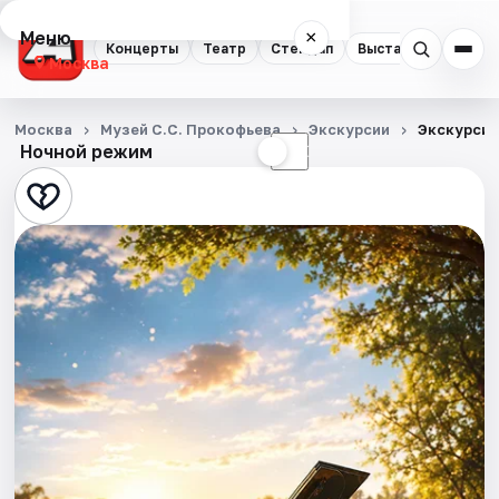
Меню
×
Концерты
Театр
Стендап
Выставки
Квест
Москва
Концерты
Москва
Музей С.С. Прокофьева
Экскурсии
Экскурсия
Ночной режим
☀
☾
Театр
Стендап
Выставки
Квесты
Экскурсии
Спорт
События