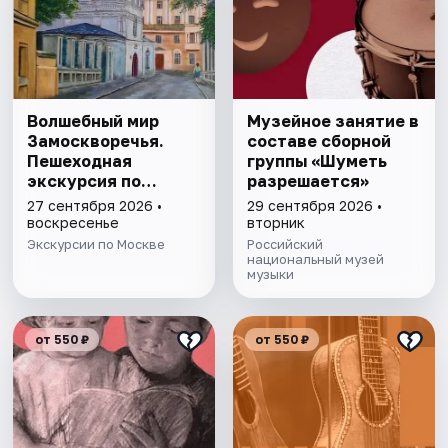
Волшебный мир
Музейное занятие в
Замоскворечья.
составе сборной
Пешеходная
группы «Шуметь
экскурсия по
разрешается»
Москве
27 сентября 2026 •
29 сентября 2026 •
воскресенье
вторник
Экскурсии по Москве
Российский
национальный музей
музыки
от 550 ₽
от 550 ₽