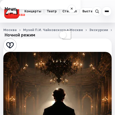
Меню
×
Концерты
Театр
Стендап
Выставки
Квест
Москва
Концерты
Москва
Музей П.И. Чайковского в Москве
Экскурсии
Ночной режим
☀
☾
Театр
Стендап
Выставки
Квесты
Экскурсии
Спорт
События