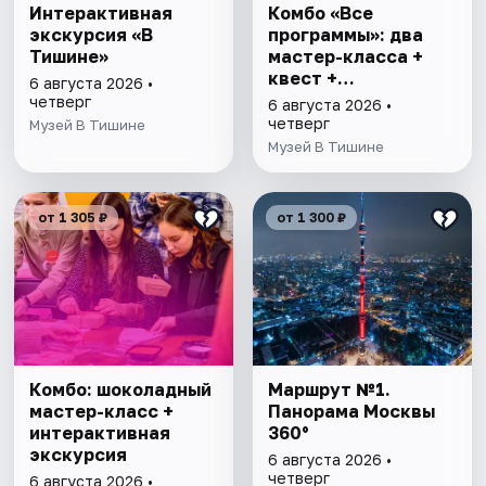
Интерактивная
Комбо «Все
экскурсия «В
программы»: два
Тишине»
мастер-класса +
квест +
6 августа 2026 •
интерактивная
четверг
6 августа 2026 •
экскурсия
четверг
Музей В Тишине
Музей В Тишине
от 1 305 ₽
от 1 300 ₽
Комбо: шоколадный
Маршрут №1.
мастер-класс +
Панорама Москвы
интерактивная
360°
экскурсия
6 августа 2026 •
четверг
6 августа 2026 •