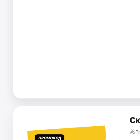
Города
Площадки
Артисты
Рейтинги
Ск
П
ПРОМОКОД