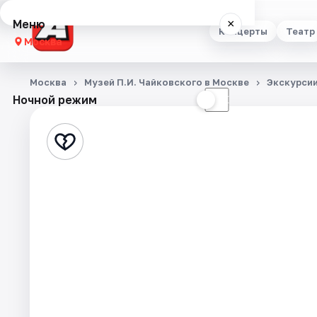
Меню
×
Концерты
Театр
Москва
Концерты
Москва
Музей П.И. Чайковского в Москве
Экскурси
Ночной режим
☀
☾
Театр
Стендап
Выставки
Квесты
Экскурсии
Спорт
События