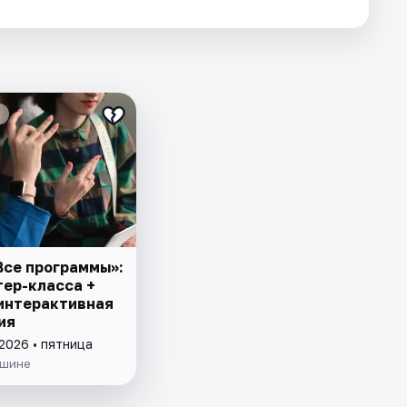
Все программы»:
тер-класса +
 интерактивная
ия
2026 • пятница
ишине