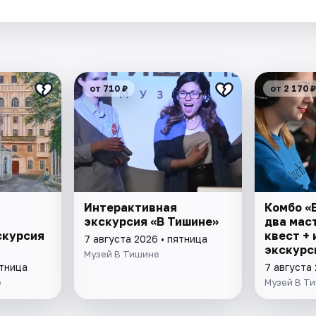
.
от 710 ₽
от 2 170 ₽
Интерактивная
Комбо «
.
экскурсия «В Тишине»
два мас
скурсия
квест +
7 августа 2026 • пятница
экскурс
Музей В Тишине
ятница
7 августа 
е
Музей В Т