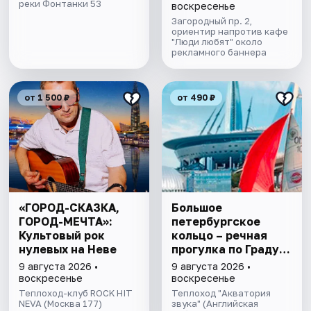
реки Фонтанки 53
воскресенье
Загородный пр. 2,
ориентир напротив кафе
"Люди любят" около
рекламного баннера
от 1 500 ₽
от 490 ₽
«ГОРОД-СКАЗКА,
Большое
ГОРОД-МЕЧТА»:
петербургское
Культовый рок
кольцо – речная
нулевых на Неве
прогулка пo Граду
на Неве с
9 августа 2026 •
9 августа 2026 •
авторской
воскресенье
воскресенье
экскурсией и живой
Теплоход-клуб ROCK HIT
Теплоход "Акватория
NEVA (Москва 177)
музыкой в тёплом
звука" (Английская