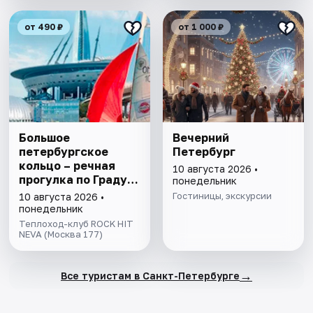
от 490 ₽
от 1 000 ₽
Большое
Вечерний
петербургское
Петербург
кольцо – речная
10 августа 2026 •
прогулка пo Граду
понедельник
на Неве с
Гостиницы, экскурсии
10 августа 2026 •
авторской
понедельник
экскурсией и живой
Теплоход-клуб ROCK HIT
музыкой в тёплом
NEVA (Москва 177)
салоне теплохода
→
Все туристам в Санкт-Петербурге