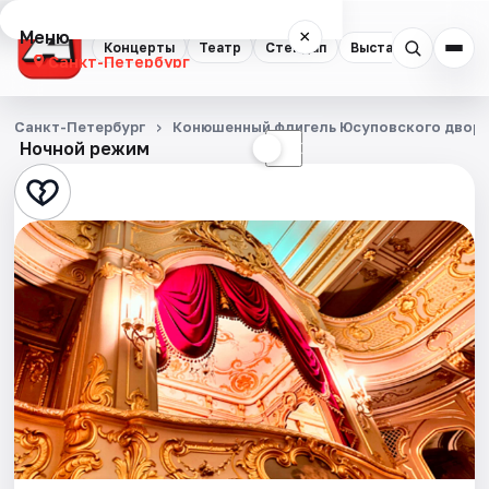
Меню
×
Концерты
Театр
Стендап
Выставки
Квест
Санкт-Петербург
Концерты
Санкт-Петербург
Конюшенный флигель Юсуповского двор
Ночной режим
☀
☾
Театр
Стендап
Выставки
Квесты
Экскурсии
Спорт
События