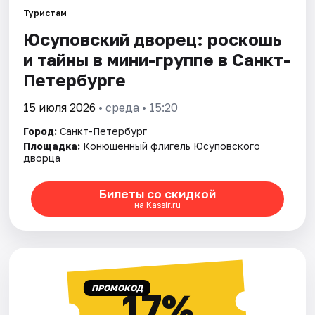
Туристам
Юсуповский дворец: роскошь
Города
и тайны в мини-группе в Санкт-
Площадки
Петербурге
Артисты
15 июля 2026
• среда • 15:20
Город:
Санкт-Петербург
Рейтинги
Площадка:
Конюшенный флигель Юсуповского
дворца
Билеты со скидкой
на Kassir.ru
ПРОМОКОД
17%