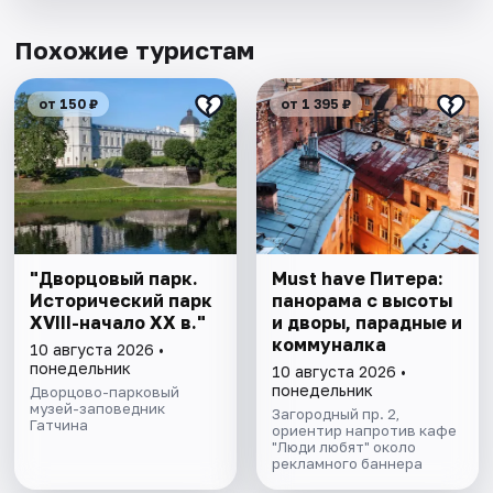
Похожие туристам
от 150 ₽
от 1 395 ₽
"Дворцовый парк.
Must have Питера:
Исторический парк
панорама с высоты
XVIII-начало XX в."
и дворы, парадные и
коммуналка
10 августа 2026 •
понедельник
10 августа 2026 •
понедельник
Дворцово-парковый
музей-заповедник
Загородный пр. 2,
Гатчина
ориентир напротив кафе
"Люди любят" около
рекламного баннера