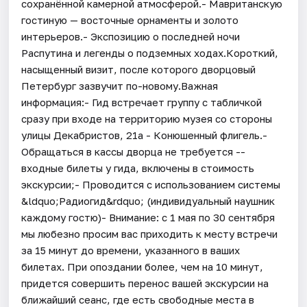
сохранённой камерной атмосферой.- Мавританскую
гостиную — восточные орнаменты и золото
интерьеров.- Экспозицию о последней ночи
Распутина и легенды о подземных ходах.Короткий,
насыщенный визит, после которого дворцовый
Петербург зазвучит по-новому.Важная
информация:- Гид встречает группу с табличкой
сразу при входе на территорию музея со стороны
улицы Декабристов, 21а - Конюшенный флигель.-
Обращаться в кассы дворца не требуется --
входные билеты у гида, включены в стоимость
экскурсии;- Проводится с использованием системы
&ldquo;Радиогид&rdquo; (индивидуальный наушник
каждому гостю)- Внимание: с 1 мая по 30 сентября
мы любезно просим вас приходить к месту встречи
за 15 минут до времени, указанного в ваших
билетах. При опоздании более, чем на 10 минут,
придется совершить перенос вашей экскурсии на
ближайший сеанс, где есть свободные места в