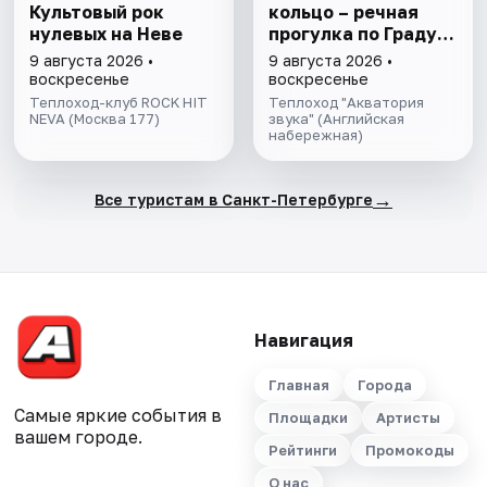
Культовый рок
кольцо – речная
нулевых на Неве
прогулка пo Граду
на Неве с
9 августа 2026 •
9 августа 2026 •
авторской
воскресенье
воскресенье
экскурсией и живой
Теплоход-клуб ROCK HIT
Теплоход "Акватория
NEVA (Москва 177)
музыкой в тёплом
звука" (Английская
набережная)
салоне теплохода
→
Все туристам в Санкт-Петербурге
Навигация
Главная
Города
Самые яркие события в
Площадки
Артисты
вашем городе.
Рейтинги
Промокоды
О нас