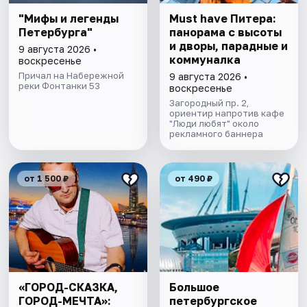
"Мифы и легенды
Must have Питера:
Петербурга"
панорама с высоты
и дворы, парадные и
9 августа 2026 •
коммуналка
воскресенье
Причал на Набережной
9 августа 2026 •
реки Фонтанки 53
воскресенье
Загородный пр. 2,
ориентир напротив кафе
"Люди любят" около
рекламного баннера
от 1 500 ₽
от 490 ₽
«ГОРОД-СКАЗКА,
Большое
ГОРОД-МЕЧТА»:
петербургское