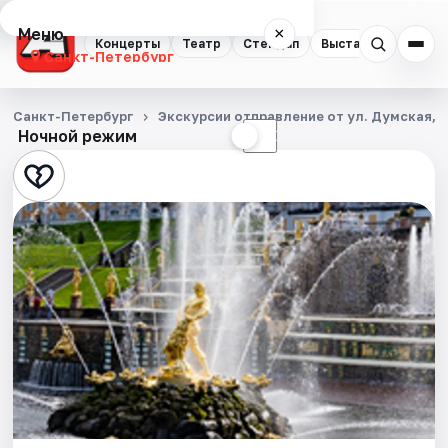
Меню
×
Концерты
Театр
Стендап
Выставки
Квест
Санкт-Петербург
Концерты
Санкт-Петербург
Экскурсии отправление от ул. Думская, д
Ночной режим
☀
☾
Театр
Стендап
Выставки
Квесты
Экскурсии
Спорт
События