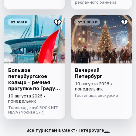
рекламного баннера
от 490 ₽
от 1 000 ₽
Большое
Вечерний
петербургское
Петербург
кольцо – речная
10 августа 2026 •
прогулка пo Граду
понедельник
на Неве с
Гостиницы, экскурсии
10 августа 2026 •
авторской
понедельник
экскурсией и живой
Теплоход-клуб ROCK HIT
музыкой в тёплом
NEVA (Москва 177)
салоне теплохода
→
Все туристам в Санкт-Петербурге