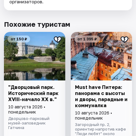
организаторов.
Похожие туристам
от 150 ₽
от 1 395 ₽
"Дворцовый парк.
Must have Питера:
Исторический парк
панорама с высоты
XVIII-начало XX в."
и дворы, парадные и
коммуналка
10 августа 2026 •
понедельник
10 августа 2026 •
понедельник
Дворцово-парковый
музей-заповедник
Загородный пр. 2,
Гатчина
ориентир напротив кафе
"Люди любят" около