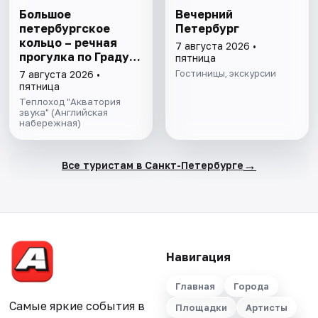
Большое
Вечерний
петербургское
Петербург
кольцо – речная
7 августа 2026 •
прогулка пo Граду
пятница
на Неве с
Гостиницы, экскурсии
7 августа 2026 •
авторской
пятница
экскурсией и живой
Теплоход "Акватория
музыкой в тёплом
звука" (Английская
набережная)
салоне теплохода
→
Все туристам в Санкт-Петербурге
Навигация
Главная
Города
Самые яркие события в
Площадки
Артисты