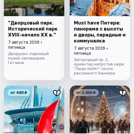
"Дворцовый парк.
Must have Питера:
Исторический парк
панорама с высоты
XVIII-начало XX в."
и дворы, парадные и
коммуналка
7 августа 2026 •
пятница
7 августа 2026 •
пятница
Дворцово-парковый
музей-заповедник
Загородный пр. 2,
Гатчина
ориентир напротив кафе
"Люди любят" около
рекламного баннера
от 490 ₽
от 1 000 ₽