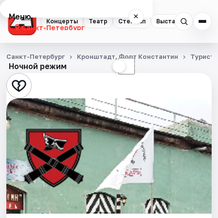
Меню
×
Концерты
Театр
Стендап
Выставки
Квест
Санкт-Петербург
Концерты
Санкт-Петербург
Кронштадт, Форт Константин
Турист
Ночной режим
☀
☾
Театр
Стендап
Выставки
Квесты
Экскурсии
Спорт
События